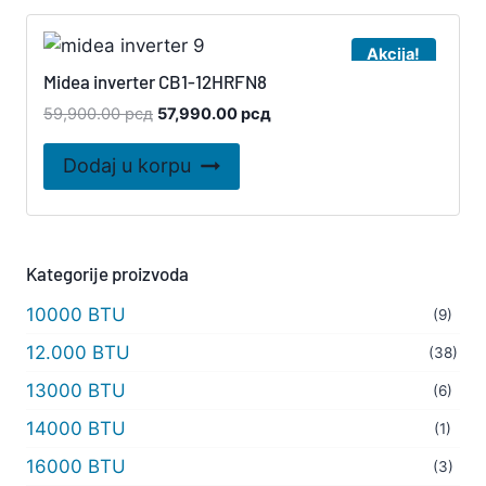
Akcija!
Midea inverter CB1-12HRFN8
Originalna
Trenutna
59,900.00
рсд
57,990.00
рсд
cena
cena
je
je:
Dodaj u korpu
bila:
57,990.00 рсд.
59,900.00 рсд.
Kategorije proizvoda
10000 BTU
(9)
12.000 BTU
(38)
13000 BTU
(6)
14000 BTU
(1)
16000 BTU
(3)