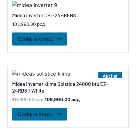
Midea inverter CB1-24HRFN8
103,990.00
рсд
Dodaj u korpu
Akcija!
Midea inverter klima Solstice 24000 btu EZ-
24RD6-I White
Originalna
Trenutna
111,990.00
рсд
109,990.00
рсд
cena
cena
je
je:
Dodaj u korpu
bila:
109,990.00 рсд.
111,990.00 рсд.