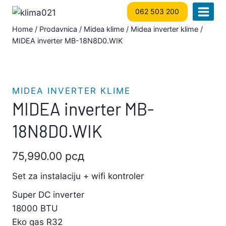
Skip
062 503 200
to
Home
/
Prodavnica
/
Midea klime
/
Midea inverter klime
/
content
MIDEA inverter MB-18N8D0.WIK
MIDEA INVERTER KLIME
MIDEA inverter MB-
18N8D0.WIK
75,990.00
рсд
Set za instalaciju + wifi kontroler
Super DC inverter
18000 BTU
Eko gas R32